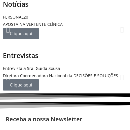
Notícias
PERSONAL20
D
APOSTA NA VERTENTE CLÍNICA
D
F
Clique aqui
Entrevistas
Entrevista à Sra. Guida Sousa
E
Diretora Coordenadora Nacional da DECISÕES E SOLUÇÕES
D
Clique aqui
Receba a nossa Newsletter